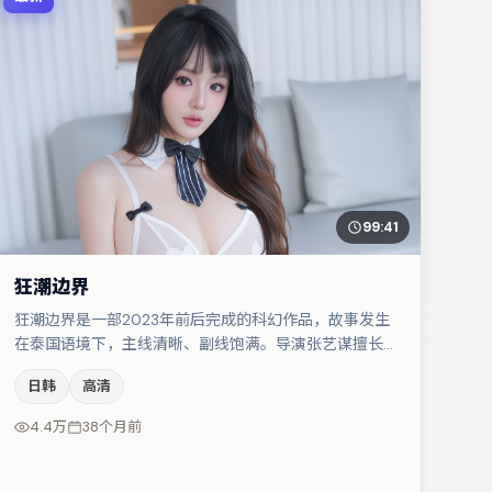
99:41
狂潮边界
狂潮边界是一部2023年前后完成的科幻作品，故事发生
在泰国语境下，主线清晰、副线饱满。导演张艺谋擅长群
戏与空间压迫感，本片在视听语言上与题材形成互文。张
日韩
高清
颂文与河正宇的对手戏构成全片情感锚点，张译则以细节
塑造推动谜题层层揭开。整体完成度较高，适合周末一口
4.4万
38个月前
气追完。