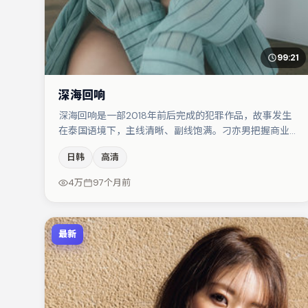
99:21
深海回响
深海回响是一部2018年前后完成的犯罪作品，故事发生
在泰国语境下，主线清晰、副线饱满。刁亦男把握商业节
奏的同时保留人物弧光，高潮戏信息密度高但不显凌乱。
日韩
高清
肖央与文淇的对手戏构成全片情感锚点，任素汐则以细节
塑造推动谜题层层揭开。若你偏爱强类型与清晰主线，这
4万
97个月前
部作品值得关注。
最新