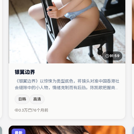
91:59
银翼边界
《银翼边界》以惊悚为类型底色，将镜头对准中国香港社
会缝隙中的小人物，情绪克制而有后劲。陈凯歌把握商业
节奏的同时保留人物弧光，高潮戏信息密度高但不显凌
日韩
高清
乱。赵丽颖在片中承担叙事驱动，小松菜奈、木村拓哉分
别提供反差与喜剧/悬疑调剂（视场次而定）。整体完成
3.3万
76个月前
度较高，适合周末一口气追完。
最新