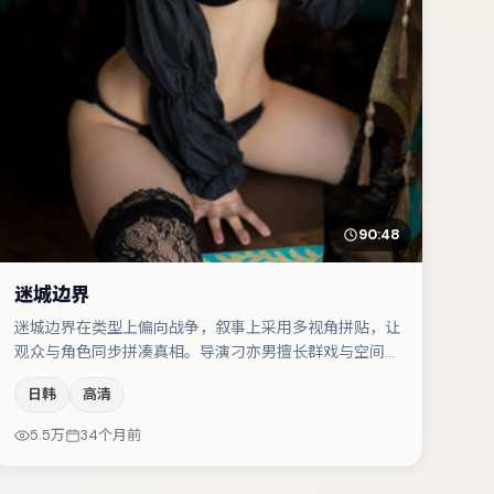
90:48
迷城边界
迷城边界在类型上偏向战争，叙事上采用多视角拼贴，让
观众与角色同步拼凑真相。导演刁亦男擅长群戏与空间压
迫感，本片在视听语言上与题材形成互文。任素汐在片中
日韩
高清
承担叙事驱动，小松菜奈、白宇分别提供反差与喜剧/悬
疑调剂（视场次而定）。整体完成度较高，适合周末一口
5.5万
34个月前
气追完。