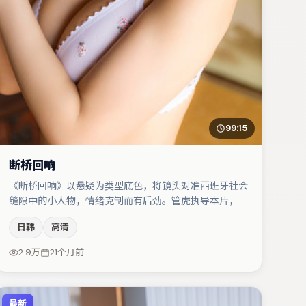
99:15
断桥回响
《断桥回响》以悬疑为类型底色，将镜头对准西班牙社会
缝隙中的小人物，情绪克制而有后劲。管虎执导本片，在
场面调度与表演节奏上保持一贯作者性，关键场次留白得
日韩
高清
当。主演阵容包括杨幂、木村拓哉、汤唯等，角色动机前
后呼应，适合喜欢抠台词与伏笔的观众。整体完成度较
2.9万
21个月前
高，适合周末一口气追完。
最新