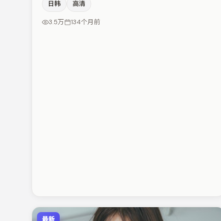
日韩
高清
留白得当。主演阵容包括朱一龙、沈腾、胡歌等，角色动
机前后呼应，适合喜欢抠台词与伏笔的观众。节奏紧凑、
3.5万
134个月前
反转有度，值得列入片单。
最新