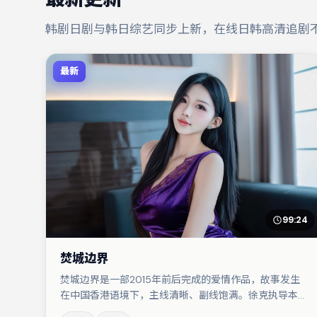
韩剧日剧与韩日综艺同步上新，在线日韩高清追剧
最新
99:24
焚城边界
焚城边界是一部2015年前后完成的爱情作品，故事发生
在中国香港语境下，主线清晰、副线饱满。徐克执导本
片，在场面调度与表演节奏上保持一贯作者性，关键场次