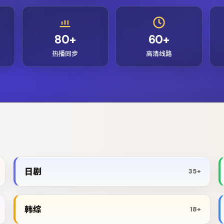
80+
60+
热播同步
高清线路
日剧
35+
韩综
18+