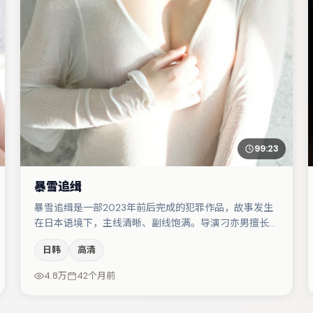
99:23
暴雪追缉
暴雪追缉是一部2023年前后完成的犯罪作品，故事发生
在日本语境下，主线清晰、副线饱满。导演刁亦男擅长群
戏与空间压迫感，本片在视听语言上与题材形成互文。赵
日韩
高清
丽颖与弗洛伦丝·皮尤的对手戏构成全片情感锚点，秦海
璐则以细节塑造推动谜题层层揭开。节奏紧凑、反转有
4.8万
42个月前
度，值得列入片单。