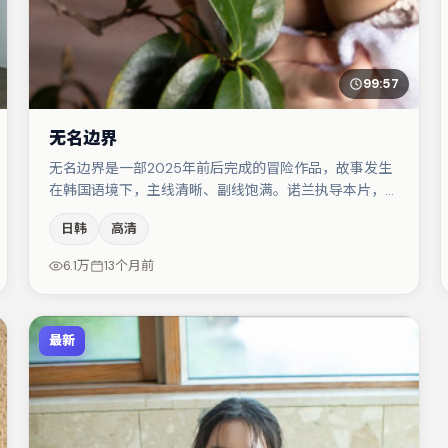
99:57
无名边界
无名边界是一部2025年前后完成的冒险作品，故事发生
在韩国语境下，主线清晰、副线饱满。诺兰执导本片，在
场面调度与表演节奏上保持一贯作者性，关键场次留白得
日韩
高清
当。汤唯与刘亦菲的对手戏构成全片情感锚点，马丽则以
细节塑造推动谜题层层揭开。若你偏爱强类型与清晰主
6.1万
13个月前
线，这部作品值得关注。
最新