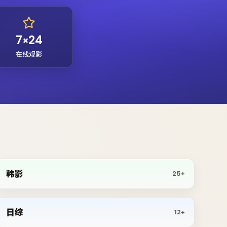
7×24
在线观影
韩影
25+
日综
12+