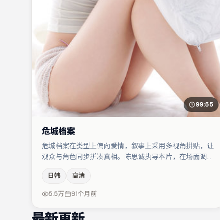
99:55
危城档案
危城档案在类型上偏向爱情，叙事上采用多视角拼贴，让
观众与角色同步拼凑真相。陈思诚执导本片，在场面调度
与表演节奏上保持一贯作者性，关键场次留白得当。金高
日韩
高清
银在片中承担叙事驱动，秦海璐、桂纶镁分别提供反差与
喜剧/悬疑调剂（视场次而定）。若你偏爱强类型与清晰
5.5万
91个月前
主线，这部作品值得关注。
最新更新